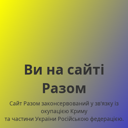
Ви на сайті
Разом
Сайт Разом законсервований у зв'язку із
окупацією Криму
та частини України Російською федерацією.