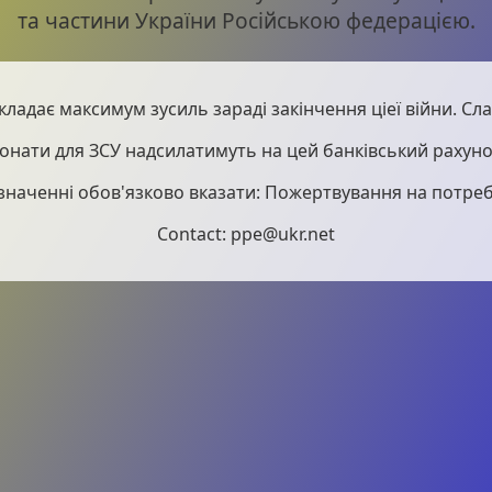
та частини України Російською федерацією.
кладає максимум зусиль зараді закінчення ціеї війни. Слав
онати для ЗСУ надсилатимуть на цей банківський рахуно
значенні обов'язково вказати: Пожертвування на потреб
Contact: ppe@ukr.net