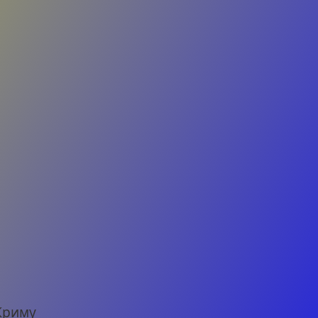
м
 Криму