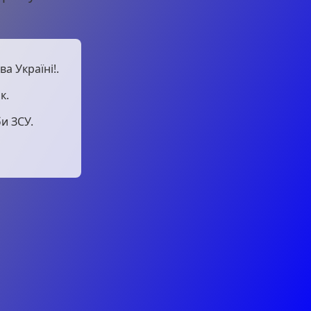
а Україні!.
к.
и ЗСУ.