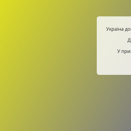
Україна до
Д
У при