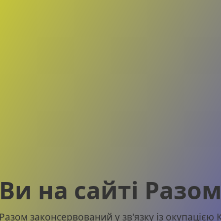
Ви на сайті Разо
Разом законсервований у зв'язку із окупацією