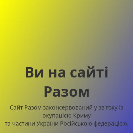
Ви на сайті
Разом
Сайт Разом законсервований у зв'язку із
окупацією Криму
та частини України Російською федерацією.