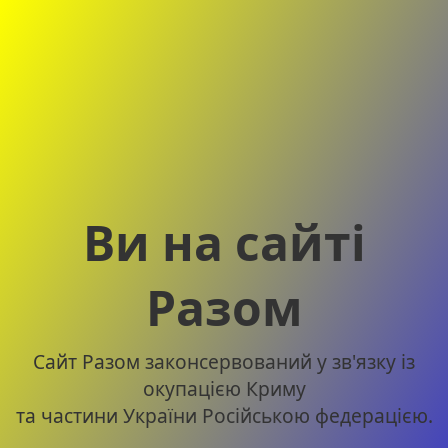
Ви на сайті
Разом
Сайт Разом законсервований у зв'язку із
окупацією Криму
та частини України Російською федерацією.