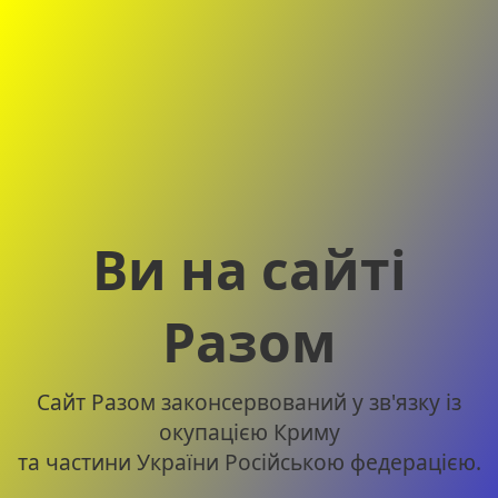
Ви на сайті
Разом
Сайт Разом законсервований у зв'язку із
окупацією Криму
та частини України Російською федерацією.