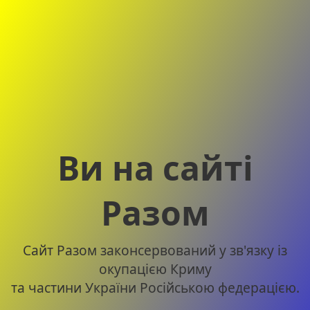
Ви на сайті
Разом
Сайт Разом законсервований у зв'язку із
окупацією Криму
та частини України Російською федерацією.