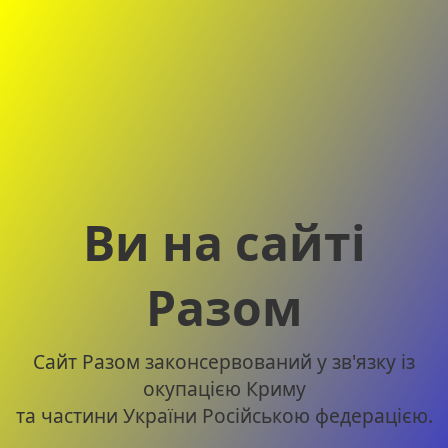
Ви на сайті
Разом
Сайт Разом законсервований у зв'язку із
окупацією Криму
та частини України Російською федерацією.