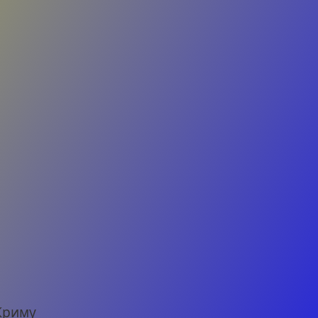
м
 Криму