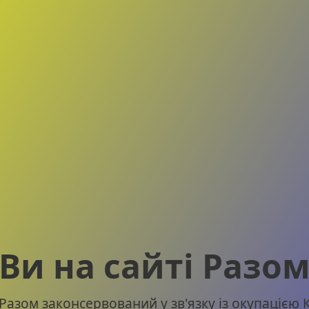
Ви на сайті Разо
Разом законсервований у зв'язку із окупацією