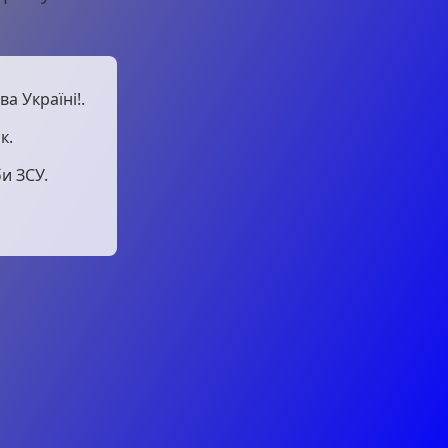
а Україні!.
к.
и ЗСУ.