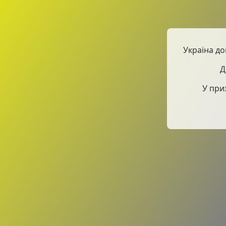
Україна до
Д
У при