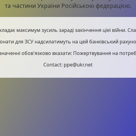
та частини України Російською федерацією.
кладає максимум зусиль зараді закінчення ціеї війни. Слав
онати для ЗСУ надсилатимуть на цей банківський рахуно
значенні обов'язково вказати: Пожертвування на потреб
Contact: ppe@ukr.net