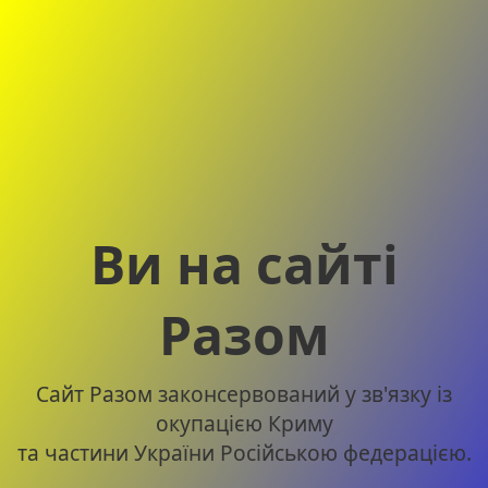
Ви на сайті
Разом
Сайт Разом законсервований у зв'язку із
окупацією Криму
та частини України Російською федерацією.